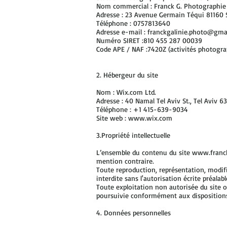
Nom commercial : Franck G. Photographie
Adresse : 23 Avenue Germain Téqui 81160 
Téléphone : 0757813640
Adresse e-mail :
franckgalinie.photo@gma
Numéro SIRET :810 455 287 00039
Code APE / NAF :7420Z (activités photogr
2. Hébergeur du site
Nom : Wix.com Ltd.
Adresse : 40 Namal Tel Aviv St., Tel Aviv 63
Téléphone : +1 415-639-9034
Site web :
www.wix.com
3.Propriété intellectuelle
L’ensemble du contenu du site
www.franck
mention contraire.
Toute reproduction, représentation, modific
interdite sans l'autorisation écrite préalabl
Toute exploitation non autorisée du site 
poursuivie conformément aux dispositions d
4. Données personnelles