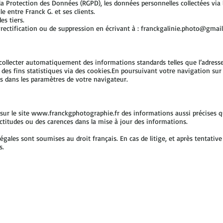
Protection des Données (RGPD), les données personnelles collectées via le
e entre Franck G. et ses clients.
s tiers.
 rectification ou de suppression en écrivant à :
franckgalinie.photo@gmai
ollecter automatiquement des informations standards telles que l’adresse 
à des fins statistiques via des cookies.En poursuivant votre navigation sur c
s dans les paramètres de votre navigateur.
sur le site
www.franckgphotographie.fr
des informations aussi précises qu
ctitudes ou des carences dans la mise à jour des informations.
égales sont soumises au droit français. En cas de litige, et après tentativ
s.