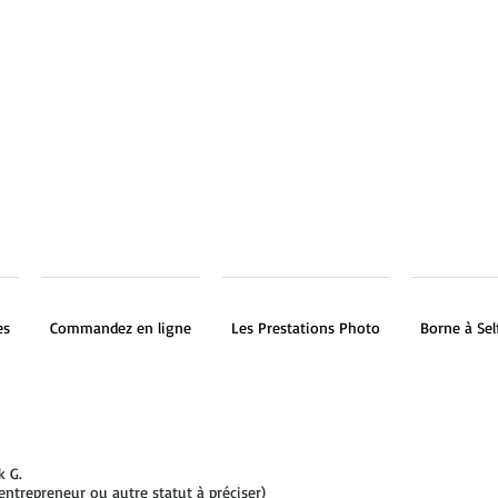
es
Commandez en ligne
Les Prestations Photo
Borne à Sel
k G.
ntrepreneur ou autre statut à préciser)